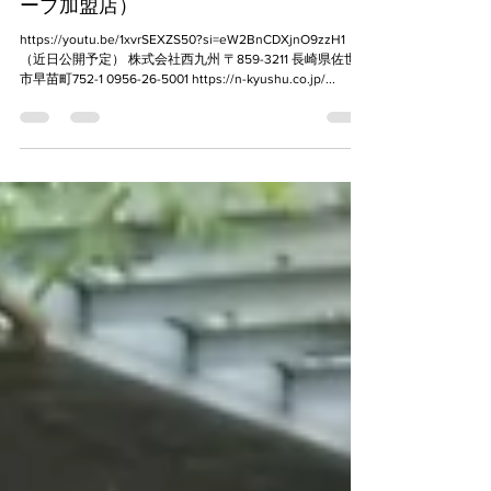
掲載元：株式会社西九州（ビッグウェ
ーブ加盟店）
https://youtu.be/1xvrSEXZS50?si=eW2BnCDXjnO9zzH1
（近日公開予定） 株式会社西九州 〒859-3211 長崎県佐世保
市早苗町752-1 0956-26-5001 https://n-kyushu.co.jp/...