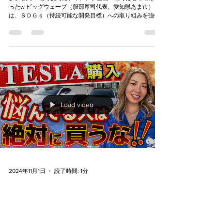
Copy of 掲載店：株式会社 えちごホー
ルディングス（ビッグウェーブ加盟
店）
参加者約50名で挑んだチャレンジ企画！驚くほど〇〇があ
ったw ビッグウェーブ（服部厚司代表、愛知県あま市）
は、ＳＤＧｓ（持続可能な開発目標）への取り組みを強化
しています。 組織として活動を推進する「ビッグウェーブ
ＳＤＧｓチャレンジ」を発足し、第2弾クリーンビーチ活動
を実施し...
Load video