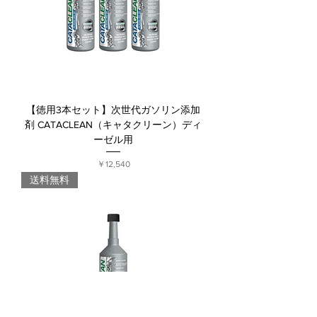
【徳用3本セット】次世代ガソリン添加
剤 CATACLEAN（キャタクリーン）ディ
ーゼル用
価格
￥12,540
送料無料