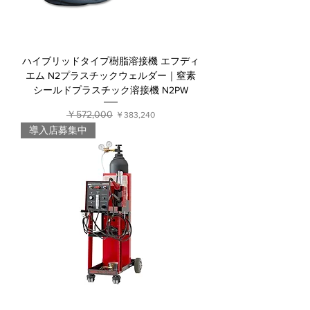
ハイブリッドタイプ樹脂溶接機 エフディ
エム N2プラスチックウェルダー｜窒素
シールドプラスチック溶接機 N2PW
通常価格
￥572,000
セール価格
￥383,240
導入店募集中