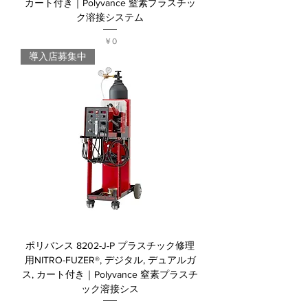
カート付き｜Polyvance 窒素プラスチッ
ク溶接システム
価格
￥0
導入店募集中
ポリバンス 8202-J-P プラスチック修理
用NITRO-FUZER®, デジタル, デュアルガ
ス, カート付き｜Polyvance 窒素プラスチ
ック溶接シス