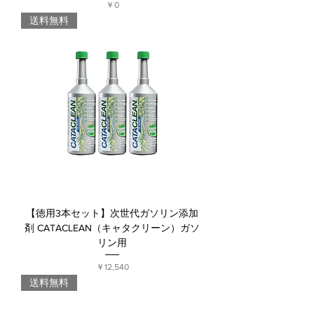
価格
￥0
送料無料
【徳用3本セット】次世代ガソリン添加
剤 CATACLEAN（キャタクリーン）ガソ
リン用
価格
￥12,540
送料無料