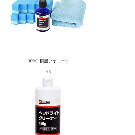
BPRO 樹脂ツヤコート
価格
￥0