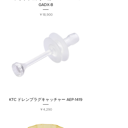
GADX-B
価格
￥18,900
KTC ドレンプラグキャッチャー AEP-1419
価格
￥4,290