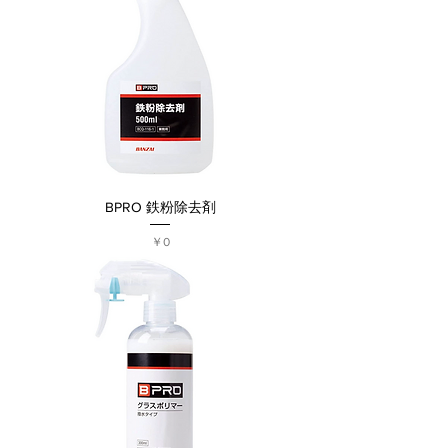
BPRO 鉄粉除去剤
価格
￥0