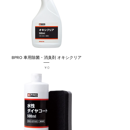
BPRO 車用除菌・消臭剤 オキシクリア
価格
￥0