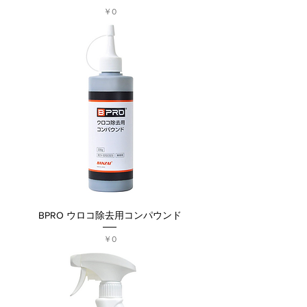
価格
￥0
BPRO ウロコ除去用コンパウンド
価格
￥0