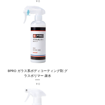
価格
￥0
BPRO ガラス系ボディコーティング剤 グ
ラスポリマー 疎水
価格
￥0