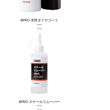
BPRO 水性タイヤコート
価格
￥0
BPRO スケールリムーバー
価格