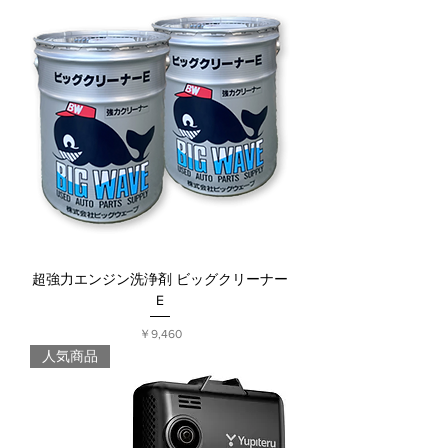
超強力エンジン洗浄剤 ビッグクリーナー
E
価格
￥9,460
人気商品