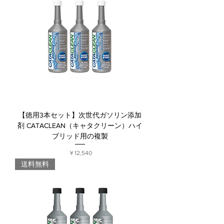
【徳用3本セット】次世代ガソリン添加
剤 CATACLEAN（キャタクリーン）ハイ
ブリッド用の複製
価格
￥12,540
送料無料