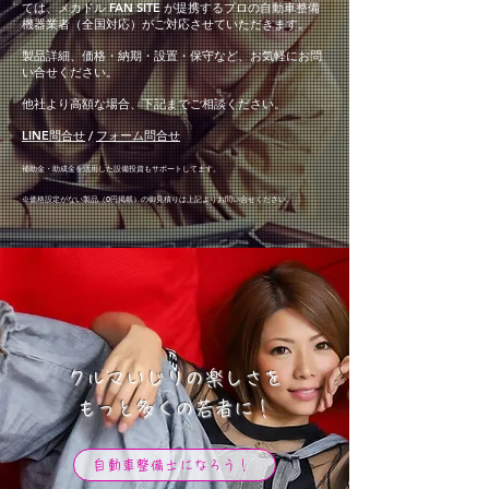
ては、メカドル FAN SITE が提携するプロの自動車整備
機器業者（全国対応）がご対応させていただきます。
製品詳細、価格・納期・設置・保守など、お気軽にお問
い合せください。
他社より高額な場合、下記までご相談ください。
LINE問合せ
/
フォーム問合せ
補助金・助成金を活用した設備投資もサポートしてます。
※価格設定がない製品（0円掲載）の御見積り
は上記より
お問い合せください。
クルマいじりの楽しさを
​もっと多くの若者に！
自動車整備士になろう！