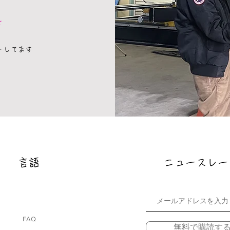
せ
トしてます
​言語
​ニュースレー
FAQ
無料で購読す