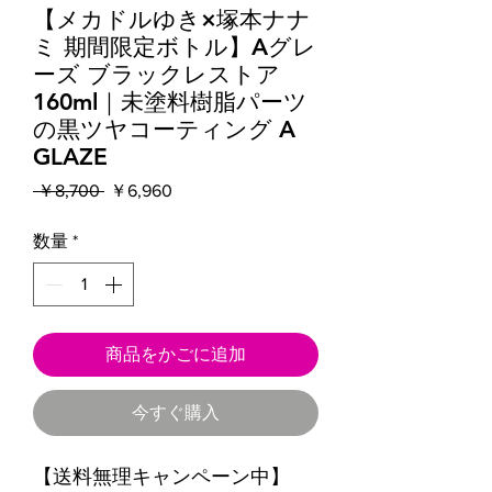
【メカドルゆき×塚本ナナ
ミ 期間限定ボトル】Aグレ
ーズ ブラックレストア
160ml｜未塗料樹脂パーツ
の黒ツヤコーティング A
GLAZE
通
セ
 ￥8,700 
￥6,960
常
ー
価
ル
数量
*
格
価
格
商品をかごに追加
今すぐ購入
【送料無理キャンペーン中】