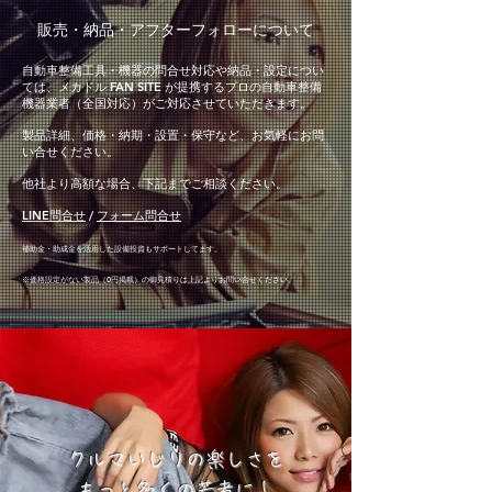
​販売・納品・アフターフォローについて
自動車整備工具・機器の問合せ対応や納品・設定につい
ては、メカドル FAN SITE が提携するプロの自動車整備
機器業者（全国対応）がご対応させていただきます。
製品詳細、価格・納期・設置・保守など、お気軽にお問
い合せください。
他社より高額な場合、下記までご相談ください。
LINE問合せ
/
フォーム問合せ
補助金・助成金を活用した設備投資もサポートしてます。
※価格設定がない製品（0円掲載）の御見積り
は上記より
お問い合せください。
クルマいじりの楽しさを
​もっと多くの若者に！