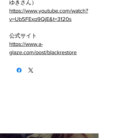
ゆきさん）
https://www.youtube.com/watch?
v=Ub5FExp9QjE&t=3120s
公式サイト
https://www.a-
glaze.com/post/blackrestore