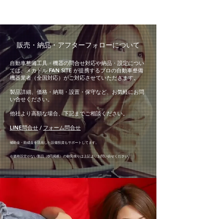
​販売・納品・アフターフォローについて
自動車整備工具・機器の問合せ対応や納品・設定につい
ては、メカドル FAN SITE が提携するプロの自動車整備
機器業者（全国対応）がご対応させていただきます。
製品詳細、価格・納期・設置・保守など、お気軽にお問
い合せください。
他社より高額な場合、下記までご相談ください。
LINE問合せ
/
フォーム問合せ
補助金・助成金を活用した設備投資もサポートしてます。
※価格設定がない製品（0円掲載）の御見積り
は上記より
お問い合せください。