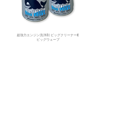
超強力エンジン洗浄剤 ビッグクリーナーE
ビッグウェーブ
Aグレーズ ガラス超撥水
100Vで使える エフディ
クリスタルビジョン
エム 小型スタッド溶接機
160ml（フロントガラス
ウルトラスポットNANO
2-4台分）