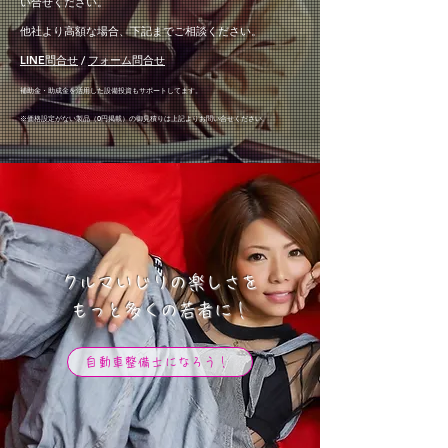
い合せください。
他社より高額な場合、下記までご相談ください。
LINE問合せ
/
フォーム問合せ
補助金・助成金を活用した設備投資もサポートしてます。
※価格設定がない製品（0円掲載）の御見積り
は上記より
お問い合せください。
クルマいじりの楽しさを
​もっと多くの若者に！
自動車整備士になろう！