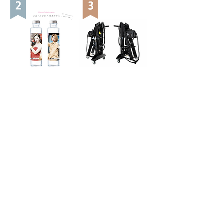
Aグレーズ ガラス超撥水
100Vで使える エフディ
クリスタルビジョン
エム 小型スタッド溶接機
160ml（フロントガラス
ウルトラスポットNANO
2-4台分）
SHOP
販売・納品・アフターフォローについて
自動車整備工具・機器の問合せ対応や納品・設置については、
メカドルFAN SITEが提携するプロの自動車整備機器業者（全
国対応）がご対応させていただきます。 製品詳細・価格・納
期・設置・保守など、お気軽にお問い合せください。