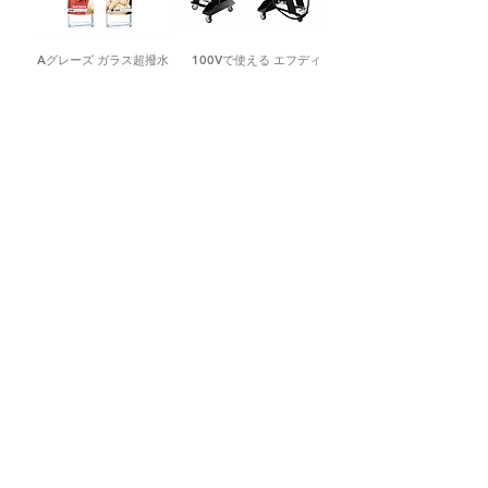
Aグレーズ ガラス超撥水
100Vで使える エフディ
クリスタルビジョン
エム 小型スタッド溶接機
160ml（フロントガラス
ウルトラスポットNANO
2-4台分）
SHOP
販売・納品・アフターフォローについて
自動車整備工具・機器の問合せ対応や納品・設置については、
メカドルFAN SITEが提携するプロの自動車整備機器業者（全
国対応）がご対応させていただきます。 製品詳細・価格・納
期・設置・保守など、お気軽にお問い合せください。
LINE問合せ
/
フォーム問合せ
補助金・助成金を活用した設備投資もサポートしてます