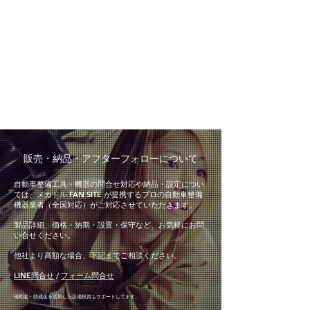
​販売・納品・アフターフォローについて
自動車整備工具・機器の問合せ対応や納品・設定につい
ては、メカドル FAN SITE が提携するプロの自動車整備
機器業者（全国対応）がご対応させていただきます。
製品詳細、価格・納期・設置・保守など、お気軽にお問
い合せください。
他社より高額な場合、下記までご相談ください。
LINE問合せ
/
フォーム問合せ
補助金・助成金を活用した設備投資もサポートしてます。