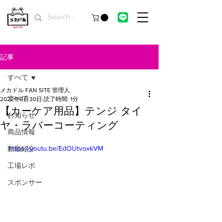
記事
すべて
メカドル FAN SITE 管理人
すべて
2022年8月30日
読了時間: 1分
【カーケア用品】テンジ タイ
お知らせ
ヤ・ラバーコーティング
商品情報
https://youtu.be/EdOUtvoxkVM
動画紹介
工場レポ
スポンサー