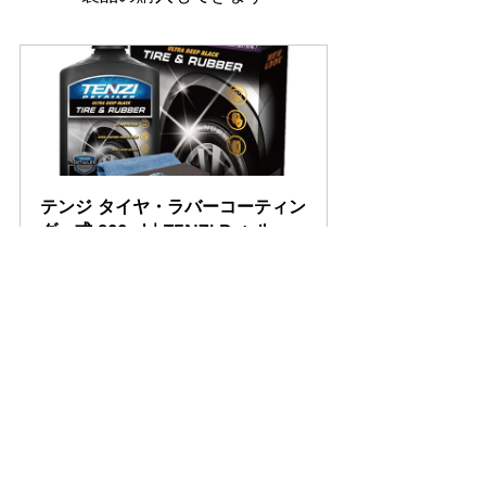
テンジ タイヤ・ラバーコーティン
グ一式 300ml｜TENZI Detailer 
AD-41
購入する
タグ：
メカドルゆき
メカドル
コーティング
テンジ
ワックス
タイヤ
商品情報