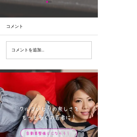
コメント
掲載元：株式会社西九州
台湾車業界の最
コメントを追加…
（ビッグウェーブ加盟
ポ！
店）
クルマいじりの楽しさを
​もっと多くの若者に！
自動車整備士になろう！